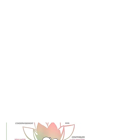
Pauline FRATTINI propose
à Nogent-sur-Oise des
ateliers massage pour
bébé, du baby spa, des
massages pour femmes
enceintes, de la baby gym,
du yoga et de l'éveil
sensoriel.