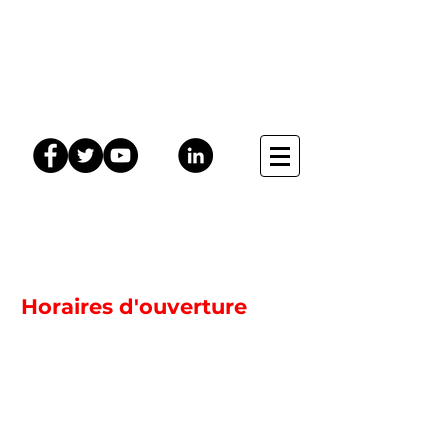
Coups de Coeur
Horaires d'ouverture
Lundi Fermé
Mardi 12H00 - 19H00
Mercredi 12H00 - 19H00
Jeudi 12H00 - 19H00
Vendredi 15H00 - 19H00
Samedi 12H00 - 19H00