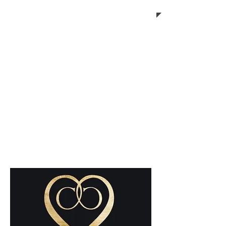
Dimanche Fermé
Dans cette boutique de
décoration d'intérieur,
Nadia BOUDOUKHA vous
donnera des conseils et
des astuces pour
aménager votre intérieur
et mettre en valeur les
objets.