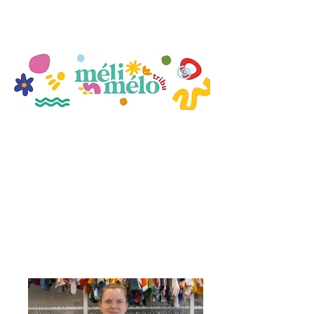
Venez découvrir une boutique
(canon) de seconde main sur
Beauvais.
Vous y retrouvez une sélection
de vêtements, chaussures,
jouets et jeux pour les kids de
0 à 12 ans.